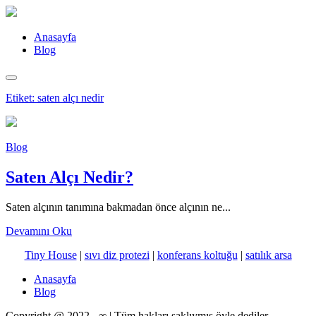
Anasayfa
Blog
Etiket:
saten alçı nedir
Blog
Saten Alçı Nedir?
Saten alçının tanımına bakmadan önce alçının ne...
Devamını Oku
Tiny House
|
sıvı diz protezi
|
konferans koltuğu
|
satılık arsa
Anasayfa
Blog
Copyright @ 2022 - ∞ | Tüm hakları saklıymış öyle dediler.