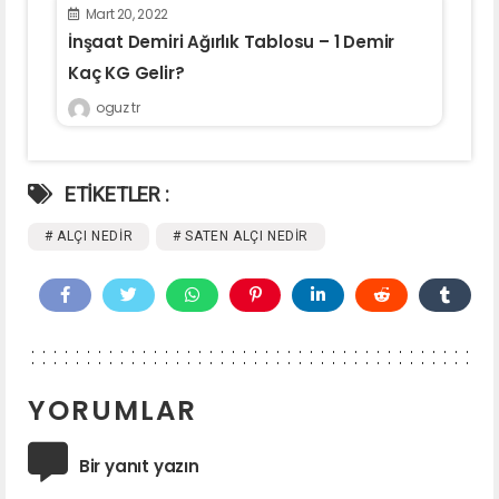
Mart 20, 2022
İnşaat Demiri Ağırlık Tablosu – 1 Demir
Kaç KG Gelir?
oguz tr
ETİKETLER :
# ALÇI NEDIR
# SATEN ALÇI NEDIR
YORUMLAR
Bir yanıt yazın