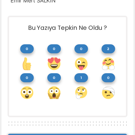
Emir Mert SALKIN
Bu Yazıya Tepkin Ne Oldu ?
0
0
0
2
0
0
1
0