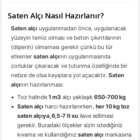
Saten Alçı Nasıl Hazırlanır?
Saten alçı
uygulanmadan önce, uygulanacak
yüzeyin temiz olması ve beton çıkıntılarının
(dişlerin) olmaması gerekir çünkü bu tür
etkenler
saten alçı
nın uygulanmasında
zorluklar çıkaracak ve tutunma özelliğinde bir
nebze de olsa kayıplara yol açacaktır.
Saten
alçı
nın hazırlanması:
Toz halinde
1 m3
alçı yaklaşık
650-700 kg
Saten alçı
harcı hazırlanırken,
her 10 kg toz
saten alçıya, 6,5-7 lt su
ilave edilmesi
gerekir. Buradaki ölçekler sizin istediğiniz
kıvama ve kullandığınız
saten alçı
markasına