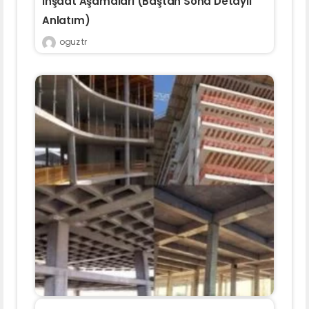
İnşaat Aşamaları (Baştan Sona Detaylı
Anlatım)
oguz tr