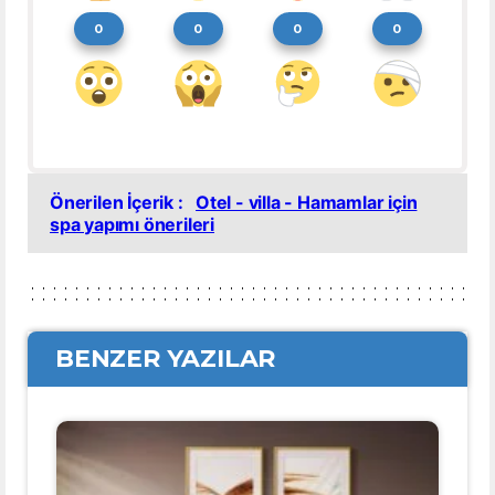
0
0
0
0
Önerilen İçerik :
Otel - villa - Hamamlar için
spa yapımı önerileri
BENZER YAZILAR