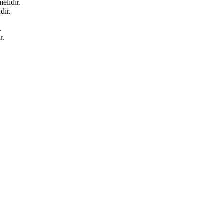
elidir.
dir.
.
r.