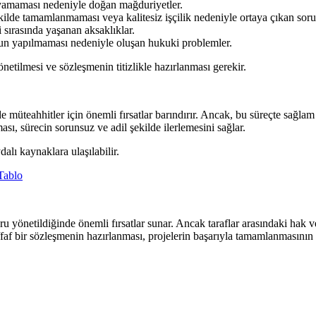
amaması nedeniyle doğan mağduriyetler.
lde tamamlanmaması veya kalitesiz işçilik nedeniyle ortaya çıkan soru
 sırasında yaşanan aksaklıklar.
un yapılmaması nedeniyle oluşan hukuki problemler.
etilmesi ve sözleşmenin titizlikle hazırlanması gerekir.
de müteahhitler için önemli fırsatlar barındırır. Ancak, bu süreçte sağlam
ı, sürecin sorunsuz ve adil şekilde ilerlemesini sağlar.
alı kaynaklara ulaşılabilir.
Tablo
ru yönetildiğinde önemli fırsatlar sunar. Ancak taraflar arasındaki hak ve
faf bir sözleşmenin hazırlanması, projelerin başarıyla tamamlanmasının 