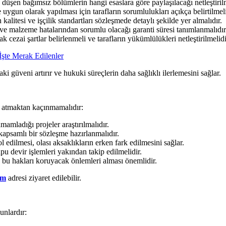
üşen bağımsız bölümlerin hangi esaslara göre paylaşılacağı netleştirilm
e uygun olarak yapılması için tarafların sorumlulukları açıkça belirtilmeli
alitesi ve işçilik standartları sözleşmede detaylı şekilde yer almalıdır.
 ve malzeme hatalarından sorumlu olacağı garanti süresi tanımlanmalıdır
ai şartlar belirlenmeli ve tarafların yükümlülükleri netleştirilmelidi
şte Merak Edilenler
i güveni artırır ve hukuki süreçlerin daha sağlıklı ilerlemesini sağlar.
ı atmaktan kaçınmamalıdır:
mladığı projeler araştırılmalıdır.
apsamlı bir sözleşme hazırlanmalıdır.
l edilmesi, olası aksaklıkların erken fark edilmesini sağlar.
pu devir işlemleri yakından takip edilmelidir.
e bu hakları koruyacak önlemleri alması önemlidir.
om
adresi ziyaret edilebilir.
unlardır: