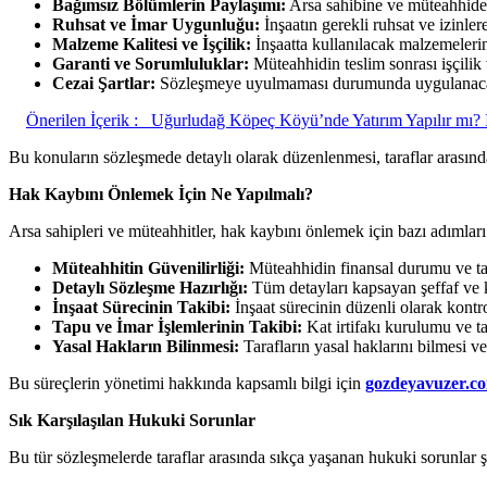
Bağımsız Bölümlerin Paylaşımı:
Arsa sahibine ve müteahhide d
Ruhsat ve İmar Uygunluğu:
İnşaatın gerekli ruhsat ve izinler
Malzeme Kalitesi ve İşçilik:
İnşaatta kullanılacak malzemelerin k
Garanti ve Sorumluluklar:
Müteahhidin teslim sonrası işçilik
Cezai Şartlar:
Sözleşmeye uyulmaması durumunda uygulanacak cez
Önerilen İçerik :
Uğurludağ Köpeç Köyü’nde Yatırım Yapılır mı? İ
Bu konuların sözleşmede detaylı olarak düzenlenmesi, taraflar arasındak
Hak Kaybını Önlemek İçin Ne Yapılmalı?
Arsa sahipleri ve müteahhitler, hak kaybını önlemek için bazı adımlar
Müteahhitin Güvenilirliği:
Müteahhidin finansal durumu ve tama
Detaylı Sözleşme Hazırlığı:
Tüm detayları kapsayan şeffaf ve k
İnşaat Sürecinin Takibi:
İnşaat sürecinin düzenli olarak kontro
Tapu ve İmar İşlemlerinin Takibi:
Kat irtifakı kurulumu ve ta
Yasal Hakların Bilinmesi:
Tarafların yasal haklarını bilmesi v
Bu süreçlerin yönetimi hakkında kapsamlı bilgi için
gozdeyavuzer.c
Sık Karşılaşılan Hukuki Sorunlar
Bu tür sözleşmelerde taraflar arasında sıkça yaşanan hukuki sorunlar ş