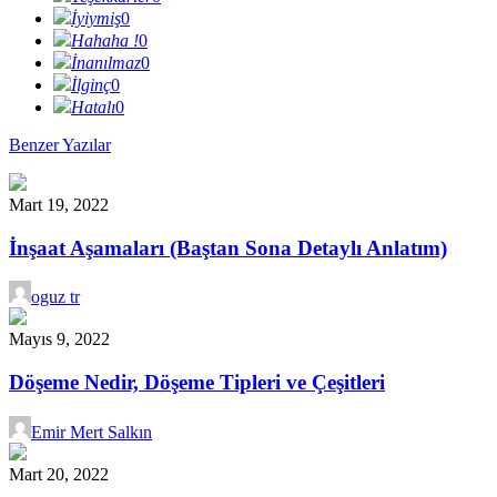
İyiymiş
0
Hahaha !
0
İnanılmaz
0
İlginç
0
Hatalı
0
Benzer Yazılar
Mart 19, 2022
İnşaat Aşamaları (Baştan Sona Detaylı Anlatım)
oguz tr
Mayıs 9, 2022
Döşeme Nedir, Döşeme Tipleri ve Çeşitleri
Emir Mert Salkın
Mart 20, 2022