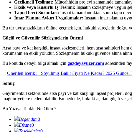
Gecikmeli Teslimat:
Müteahhidin projeyi zamanında tamamlay
Eksik veya Kusurlu İş Teslimi:
İnşaatın sözleşmeye uygun şeki
Tapu Devri Sorunları:
İnşaat tamamlandıktan sonra tapu devri
İmar Planına Aykırı Uygulamalar:
İnşaatın imar planına uyg
Bu tür uyuşmazlıkların önüne geçmek için, hukuki süreçlerin doğru yön
Güçlü ve Güvenilir Sözleşmelerin Önemi
Arsa payı ve kat karşılığı inşaat sözleşmeleri, hem arsa sahipleri hem 
korumanın en etkili yoludur. Sözleşmenin hukuki güvence altına alınmas
Bu konuda detaylı bilgi almak için
gozdeyavuzer.com
adresinden fayd
Önerilen İçerik :
Soyulmuş Bakır Fiyatı Ne Kadar? 2025 Güncel 
Sonuç
Gayrimenkul sektöründe arsa payı ve kat karşılığı inşaat projeleri, doğ
mağduriyetlere neden olabilir. Bu nedenle, hukuki açıdan güçlü ve şef
Bu Yazıya Tepkin Ne Oldu ?
Beğendim
0
Efsane
0
Teşekkürler
0