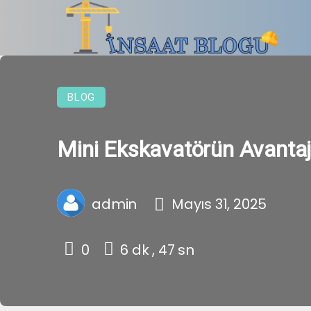
BLOG
Mini Ekskavatörün Avantajl
admin
Mayıs 31, 2025
0
6 dk , 47 sn