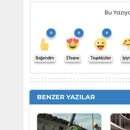
Bu Yazıy
0
0
0
Beğendim
Efsane
Teşekkürler
İyiy
BENZER YAZILAR