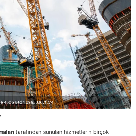
e 45d6 9ed4 09a30067f274
?
maları
tarafından sunulan hizmetlerin birçok