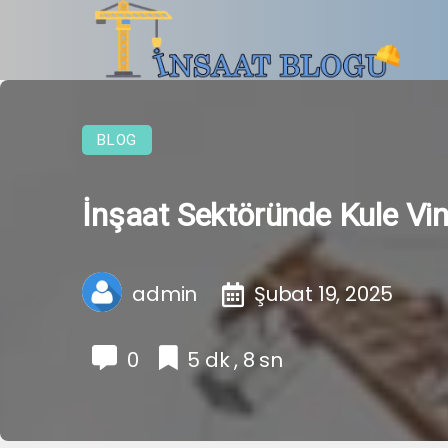
BLOG
İnşaat Sektöründe Kule Vin
admin
Şubat 19, 2025
0
5 dk , 8 sn