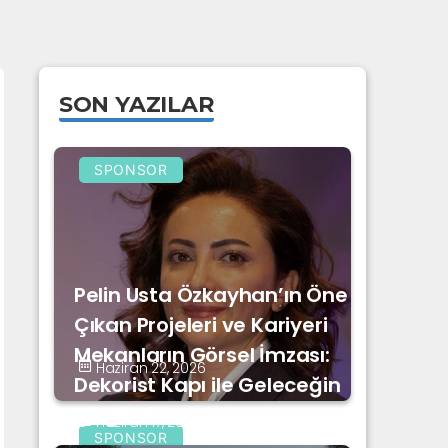
SON YAZILAR
SPONSOR
Pelin Usta Özkayhan’ın Öne
Çıkan Projeleri ve Kariyeri
Mekanların Görsel İmzası:
Haziran 22, 2026
Dekorist Kapı ile Geleceğin
Çizgileri
Haziran 17, 2026
SPONSOR