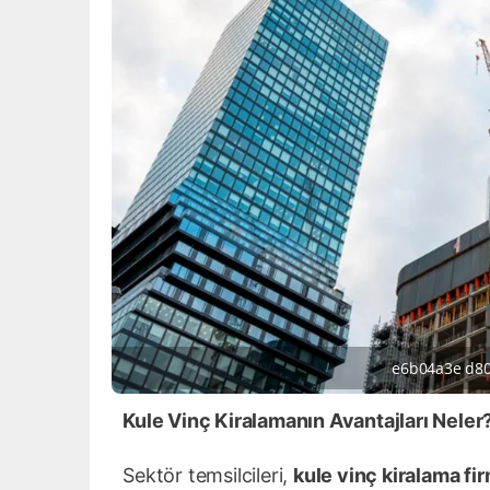
e6b04a3e d80
Kule Vinç Kiralamanın Avantajları Neler
Sektör temsilcileri,
kule vinç kiralama fir