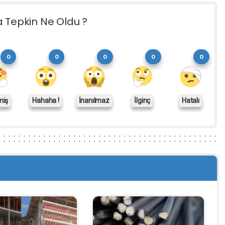
a Tepkin Ne Oldu ?
0
0
0
0
0
miş
Hahaha !
İnanılmaz
İlginç
Hatalı